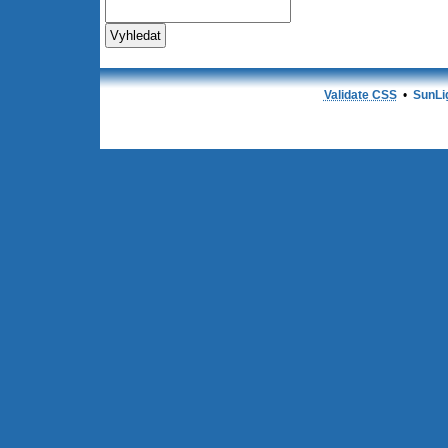
Validate CSS
•
SunLi