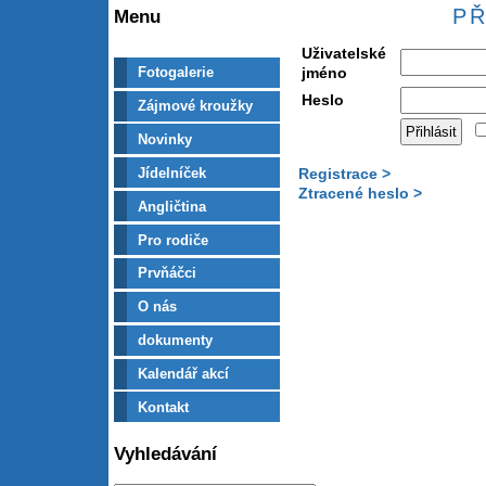
PŘ
Menu
Uživatelské
jméno
Fotogalerie
Heslo
Zájmové kroužky
Novinky
Jídelníček
Registrace >
Ztracené heslo >
Angličtina
Pro rodiče
Prvňáčci
O nás
dokumenty
Kalendář akcí
Kontakt
Vyhledávání