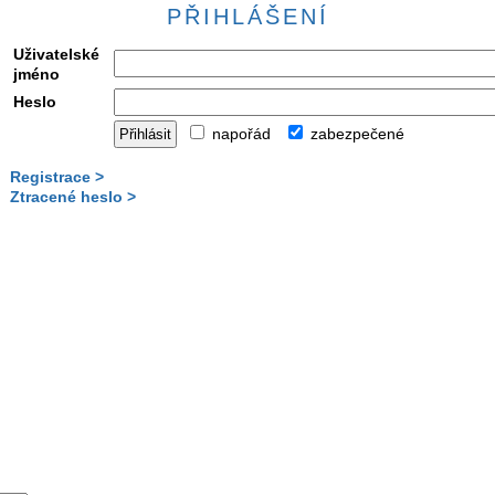
PŘIHLÁŠENÍ
Uživatelské
jméno
Heslo
napořád
zabezpečené
Registrace >
Ztracené heslo >