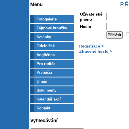
PŘ
Menu
Uživatelské
jméno
Fotogalerie
Heslo
Zájmové kroužky
Novinky
Jídelníček
Registrace >
Ztracené heslo >
Angličtina
Pro rodiče
Prvňáčci
O nás
dokumenty
Kalendář akcí
Kontakt
Vyhledávání