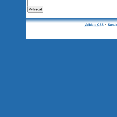
Validate CSS
•
SunLi