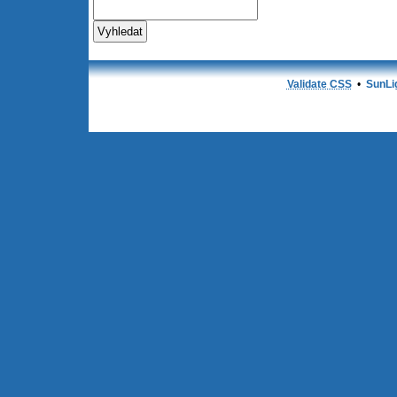
Validate CSS
•
SunLi