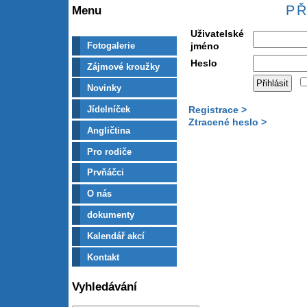
PŘ
Menu
Uživatelské
jméno
Fotogalerie
Heslo
Zájmové kroužky
Novinky
Jídelníček
Registrace >
Ztracené heslo >
Angličtina
Pro rodiče
Prvňáčci
O nás
dokumenty
Kalendář akcí
Kontakt
Vyhledávání