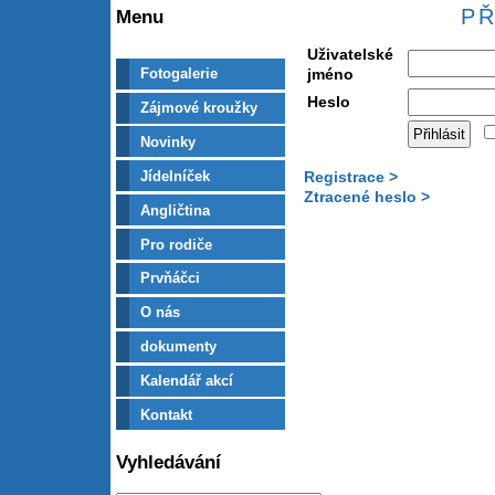
PŘ
Menu
Uživatelské
jméno
Fotogalerie
Heslo
Zájmové kroužky
Novinky
Jídelníček
Registrace >
Ztracené heslo >
Angličtina
Pro rodiče
Prvňáčci
O nás
dokumenty
Kalendář akcí
Kontakt
Vyhledávání