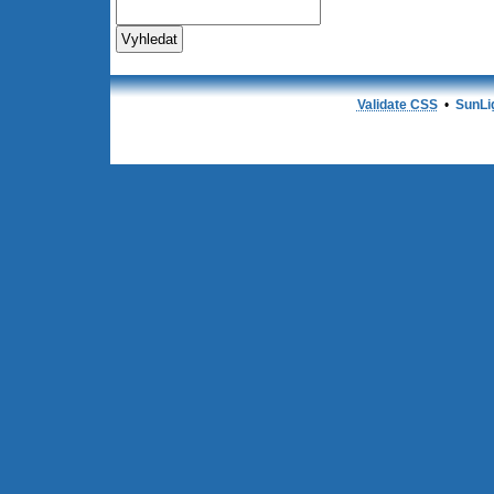
Validate CSS
•
SunLi