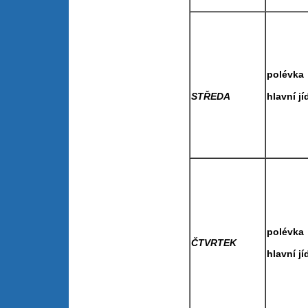
pol
STŘEDA
hlavní
pol
ČTVRTEK
hlavní