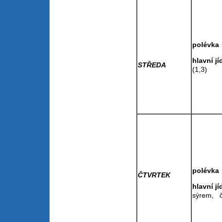
pol
hlavní
STŘEDA
(1,3)
pol
ČTVRTEK
hlavní
sýrem