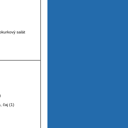
okurkový salát
1,3)
, čaj (1)