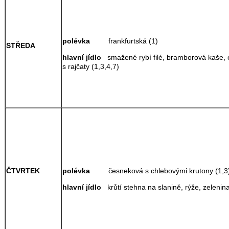
polévka
frankfurtská (1)
STŘEDA
hlavní jídlo
smažené rybí filé, bramborová kaše, 
s rajčaty (1,3,4,7)
polévka
česneková s chlebovými krutony (
ČTVRTEK
hlavní jídlo
krůtí stehna na slanině, rýže, zelenina