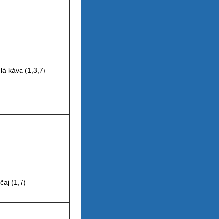
lá káva (1,3,7)
 čaj (1,7)