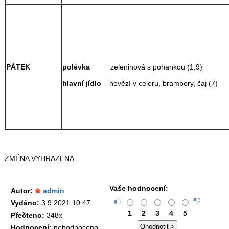
polévka
zeleninová s pohankou (1,9)
PÁTEK
hlavní jídlo
hovězí v celeru, brambory, čaj (7)
ZMĚNA VYHRAZENA
Vaše hodnocení:
Autor:
admin
Vydáno:
3.9.2021 10:47
1
2
3
4
5
Přečteno:
348x
Hodnocení:
nehodnoceno