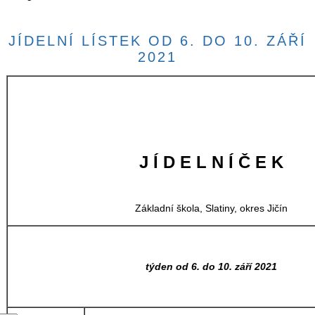
JÍDELNÍ LÍSTEK OD 6. DO 10. ZÁŘÍ
2021
J Í D E L N Í Č E K
Základní škola, Slatiny, okres Jičín
týden od 6. do 10. září 2021