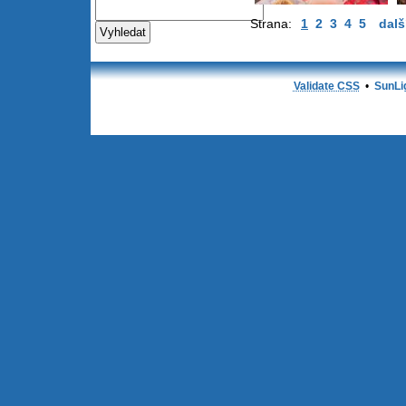
Strana:
1
2
3
4
5
dalš
Validate CSS
•
SunLi