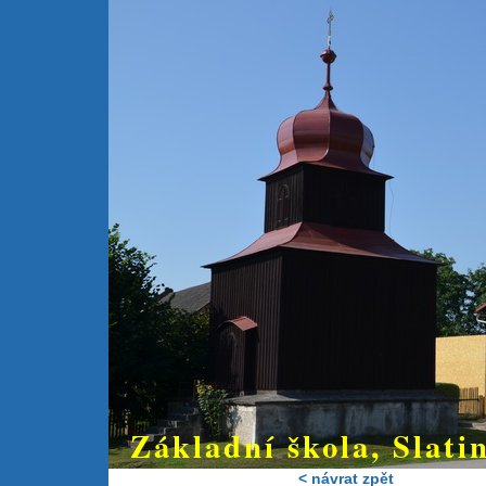
Základní škola, Slatin
< návrat zpět