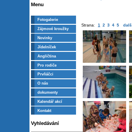
Menu
Fotogalerie
Strana:
1
2
3
4
5
dalš
Zájmové kroužky
Novinky
Jídelníček
Angličtina
Pro rodiče
Prvňáčci
O nás
dokumenty
Kalendář akcí
Kontakt
Vyhledávání