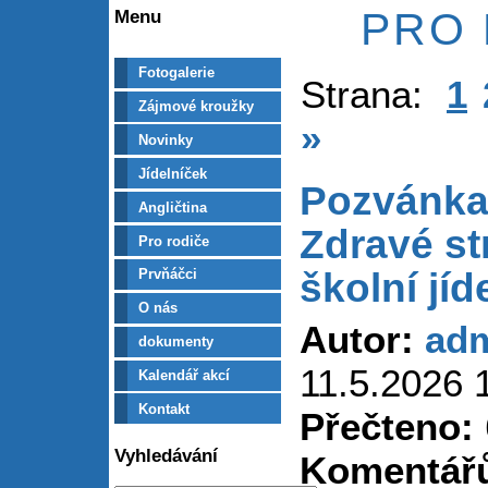
PRO
Menu
Fotogalerie
Strana:
1
Zájmové kroužky
»
Novinky
Jídelníček
Pozvánka
Angličtina
Zdravé st
Pro rodiče
školní jíd
Prvňáčci
O nás
Autor:
ad
dokumenty
11.5.2026 
Kalendář akcí
Kontakt
Přečteno:
Vyhledávání
Komentář