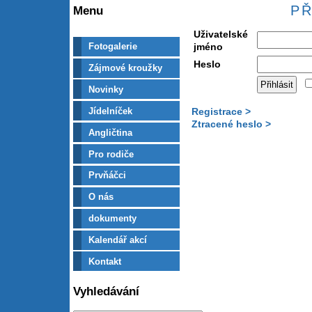
PŘ
Menu
Uživatelské
jméno
Fotogalerie
Heslo
Zájmové kroužky
Novinky
Jídelníček
Registrace >
Ztracené heslo >
Angličtina
Pro rodiče
Prvňáčci
O nás
dokumenty
Kalendář akcí
Kontakt
Vyhledávání