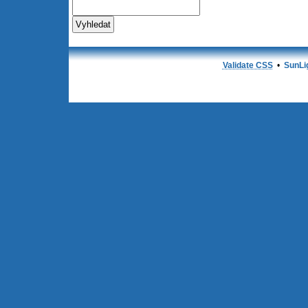
Validate CSS
•
SunLi