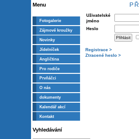
PŘ
Menu
Uživatelské
jméno
Fotogalerie
Heslo
Zájmové kroužky
Novinky
Jídelníček
Registrace >
Ztracené heslo >
Angličtina
Pro rodiče
Prvňáčci
O nás
dokumenty
Kalendář akcí
Kontakt
Vyhledávání