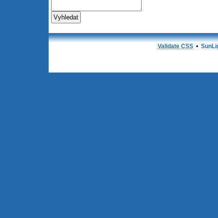
Validate CSS
•
SunLi