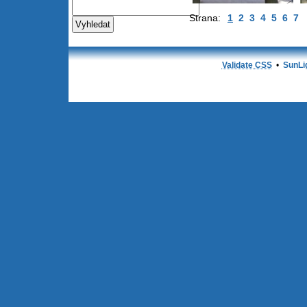
Strana:
1
2
3
4
5
6
7
Validate CSS
•
SunLi