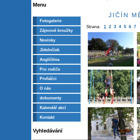
Menu
JIČÍN 
Fotogalerie
Strana:
1
2
3
4
5
6
7
Zájmové kroužky
Novinky
Jídelníček
Angličtina
Pro rodiče
Prvňáčci
O nás
dokumenty
Kalendář akcí
Kontakt
Vyhledávání