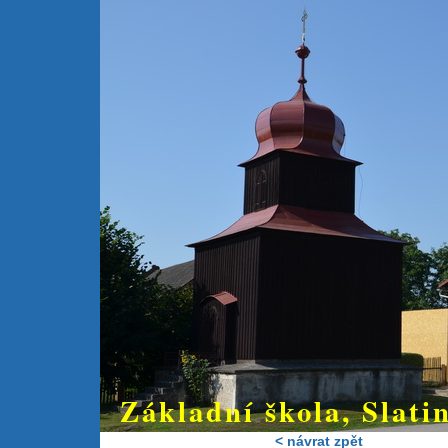
Základní škola, Slatin
< návrat zpět