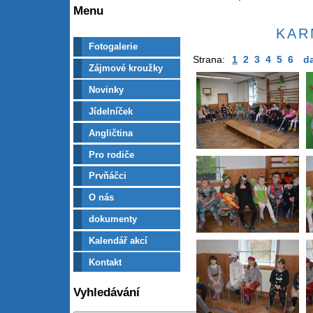
Menu
KAR
Fotogalerie
Strana:
1
2
3
4
5
6
da
Zájmové kroužky
Novinky
Jídelníček
Angličtina
Pro rodiče
Prvňáčci
O nás
dokumenty
Kalendář akcí
Kontakt
Vyhledávání