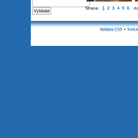
Strana:
1
2
3
4
5
6
da
Validate CSS
•
SunLi