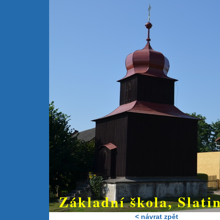
Základní škola, Slatin
< návrat zpět