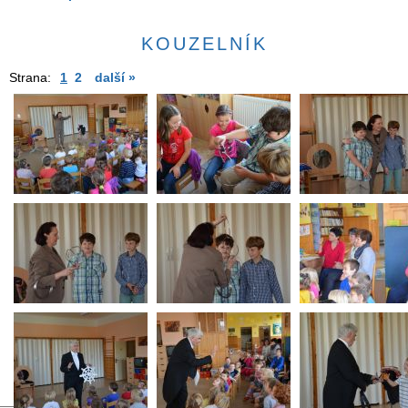
KOUZELNÍK
Strana:
1
2
další »