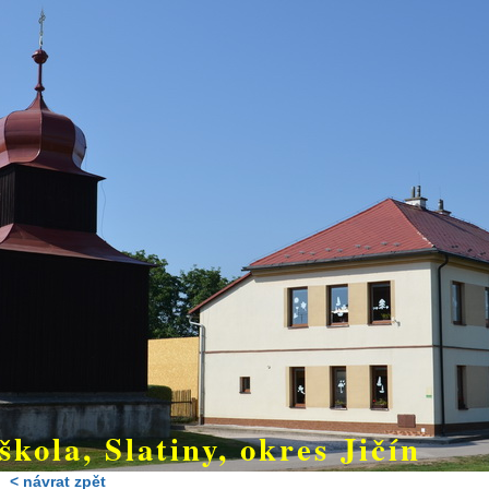
škola, Slatiny, okres Jičín
< návrat zpět