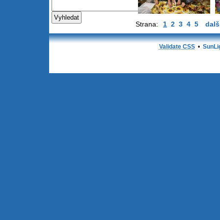
Strana:
1
2
3
4
5
dalš
Validate CSS
•
SunLi