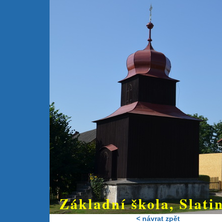
Základní škola, Slatin
< návrat zpět