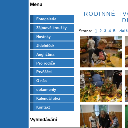
Menu
RODINNÉ TV
Fotogalerie
D
Zájmové kroužky
Strana:
1
2
3
4
5
dalš
Novinky
Jídelníček
Angličtina
Pro rodiče
Prvňáčci
O nás
dokumenty
Kalendář akcí
Kontakt
Vyhledávání