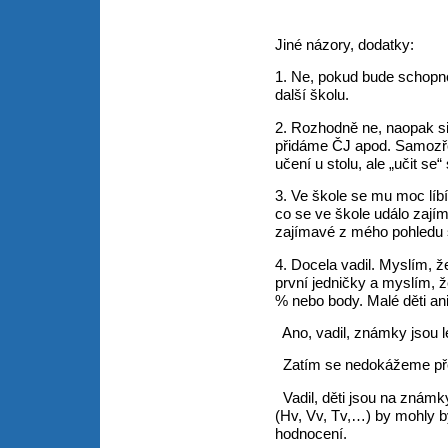
Jiné názory, dodatky:
1. Ne, pokud bude schopn
další školu.
2. Rozhodně ne, naopak si
přidáme ČJ apod. Samozř
učení u stolu, ale „učit se
3. Ve škole se mu moc líbí,
co se ve škole událo zají
zajímavé z mého pohledu 
4. Docela vadil. Myslím, 
první jedničky a myslím, ž
% nebo body. Malé děti an
Ano, vadil, známky jsou l
Zatím se nedokážeme pře
Vadil, děti jsou na známk
(Hv, Vv, Tv,…) by mohly b
hodnocení.