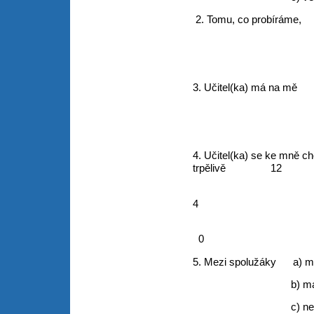
2. Tomu, co probírá
b) rozumím
c) většino
3. Učitel(ka) má na 
b) troch
c) nemá n
4. Učitel(ka) se ke mn
trpělivě 12
b) odměře
4
c) nechová
0
5. Mezi spolužáky
b) mám jedno
c) nemám žád