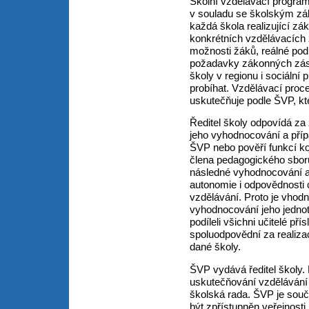
Školní vzdělávací program
v souladu se školským z
každá škola realizující zá
konkrétních vzdělávacích 
možnosti žáků, reálné po
požadavky zákonných zást
školy v regionu i sociální
probíhat. Vzdělávací proc
uskutečňuje podle ŠVP, kt
Ředitel školy odpovídá z
jeho vyhodnocování a příp
ŠVP nebo pověří funkcí ko
člena pedagogického sbo
následné vyhodnocování 
autonomie i odpovědnosti 
vzdělávání. Proto je vhod
vyhodnocování jeho jednot
podíleli všichni učitelé př
spoluodpovědní za realiza
dané školy.
ŠVP vydává ředitel školy
uskutečňování vzdělávání 
školská rada. ŠVP je sou
být zpřístupněn veřejnost