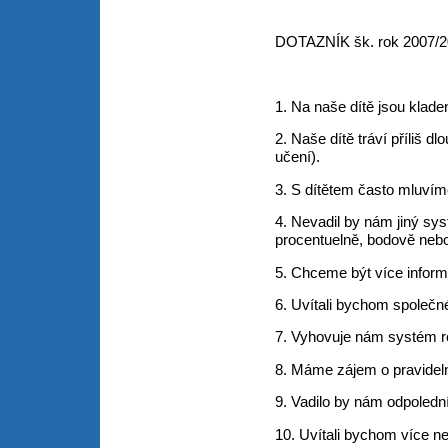
DOTAZNÍK šk. rok 2007/20
1. Na naše dítě jsou klade
2. Naše dítě tráví příliš 
učení).
3. S dítětem často mluvím
4. Nevadil by nám jiný s
procentuelně, bodově nebo 
5. Chceme být více informo
6. Uvítali bychom společné
7. Vyhovuje nám systém r
8. Máme zájem o pravidelné
9. Vadilo by nám odpoledn
10. Uvítali bychom více ne