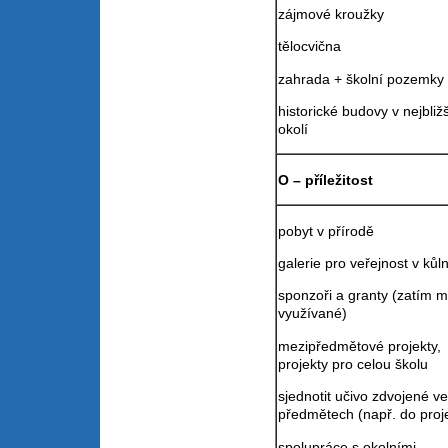
zájmové kroužky
tělocvična
zahrada + školní pozemky
historické budovy v nejbliž
okolí
O – příležitost
pobyt v přírodě
galerie pro veřejnost v kůl
sponzoři a granty (zatím m
využívané)
mezipředmětové projekty,
projekty pro celou školu
sjednotit učivo zdvojené ve
předmětech (např. do proj
spolupráce s okolními