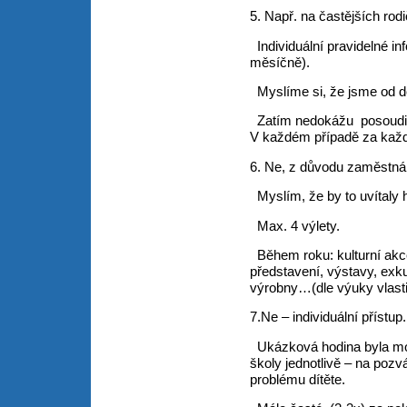
5. Např. na častějších ro
Individuální pravidelné in
měsíčně).
Myslíme si, že jsme od d
Zatím nedokážu posoudit,
V každém případě za každo
6. Ne, z důvodu zaměstná
Myslím, že by to uvítaly h
Max. 4 výlety.
Během roku: kulturní akce 
představení, výstavy, exk
výrobny…(dle výuky vlasti
7.Ne – individuální přístup.
Ukázková hodina byla moc
školy jednotlivě – na pozv
problému dítěte.