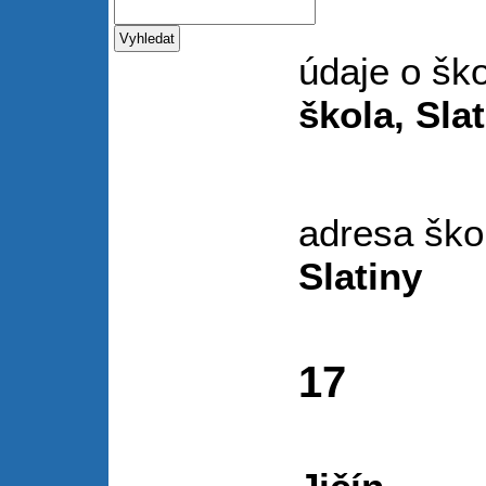
údaje o šk
škola, Slat
adresa š
Slatiny
Sl
17
50