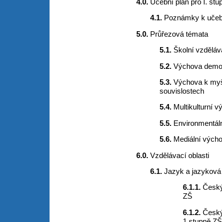
4.0.
Učební plán pro I. stu
4.1.
Poznámky k učeb
5.0.
Průřezová témata
5.1.
Školní vzděláv
5.2.
Výchova demo
5.3.
Výchova k myš
souvislostech
5.4.
Multikulturní 
5.5.
Environmentál
5.6.
Mediální vých
6.0.
Vzdělávací oblasti
6.1.
Jazyk a jazykov
6.1.1.
Český
ZŠ
6.1.2.
Český
1.stupně ZŠ