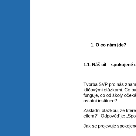
O co nám jde?
1.1. Náš cíl – spokojené 
Tvorba ŠVP pro nás zname
klíčovými otázkami. Co by
funguje, co od školy očekáv
ostatní instituce?
Základní otázkou, ze kter
cílem?“. Odpověď je: „Spok
Jak se projevuje spokojen