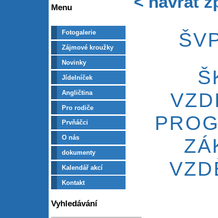
< návrat z
Menu
ŠV
Fotogalerie
Zájmové kroužky
Novinky
Š
Jídelníček
Angličtina
VZD
Pro rodiče
PROG
Prvňáčci
O nás
ZÁ
dokumenty
VZD
Kalendář akcí
Kontakt
Vyhledávání