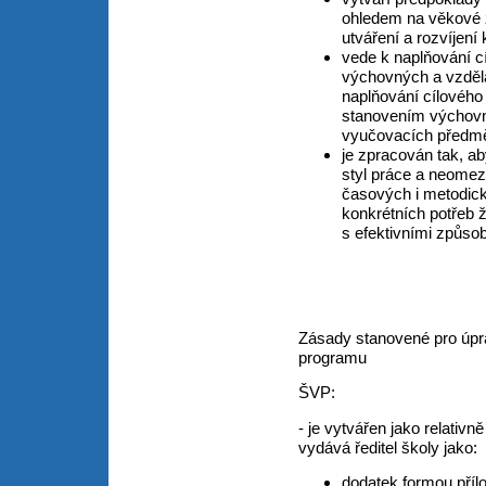
ohledem na věkové z
utváření a rozvíjení
vede k naplňování c
výchovných a vzdělá
naplňování cílového
stanovením výchovný
vyučovacích předmě
je zpracován tak, ab
styl práce a neomezo
časových i metodický
konkrétních potřeb ž
s efektivními způso
Zásady stanovené pro úpr
programu
ŠVP:
- je vytvářen jako relativ
vydává ředitel školy jako:
dodatek formou příl