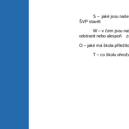
S – jaké jsou naše si
ŠVP stavět
W – v čem jsou naše sl
odstranit nebo alespoň zm
O – jaké má škola příležito
T – co školu ohrožu