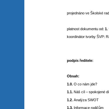
projednáno ve Školské ra
platnost dokumentu od:
1. 
koordinátor tvorby ŠVP: R
podpis ředite
Obsah:
1.0.
O co nám jde?
1.1.
Náš cíl – spokojené dí
1.2.
Analýza SWOT
1.3.
Informace rodičům