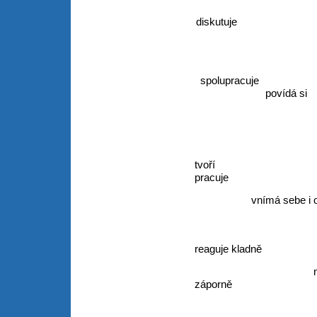
diskutu
usmí
spolupra
povídá si
tv
pracuje
vnímá se
reaguje kladně
nebojí s
záporně