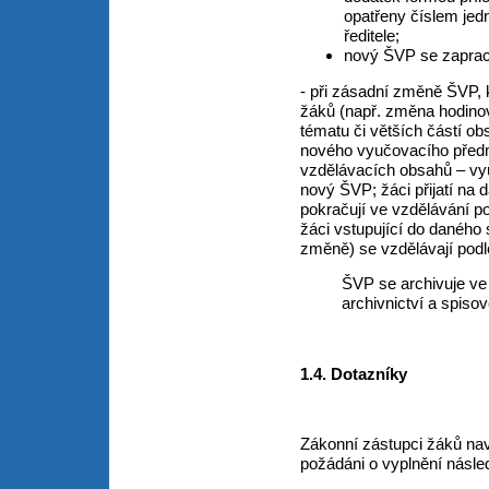
opatřeny číslem jed
ředitele;
nový ŠVP se zapra
- při zásadní změně ŠVP, 
žáků (např. změna hodino
tématu či větších částí ob
nového vyučovacího předm
vzdělávacích obsahů – vy
nový ŠVP; žáci přijatí na
pokračují ve vzdělávání p
žáci vstupující do daného 
změně) se vzdělávají pod
ŠVP se archivuje ve
archivnictví a spisov
1.4. Dotazníky
Zákonní zástupci žáků navš
požádáni o vyplnění násled