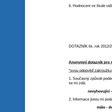
6. Hodnocení ve škole
b) někdy 
c) nespr
DOTAZNÍK šk. rok 2012/20
Anonymní dotazník pro r
*svou odpověď zakroužkujt
1. Současný způsob podává
se mi zdá:
nevyhovující 
2. Informace jseou mi pod
málo - d