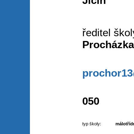
Jičín
ředitel š
Procházka
prochor1
49
050
typ školy:
málotříd