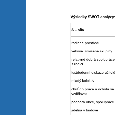
Výsledky SWOT analýzy
S – síla
rodinné prostředí
věkově smíšené skupiny
relativně dobrá spolupráce
s rodiči
každodenní diskuze učitel
mladý kolektiv
chuť do práce a ochota se 
vzdělávat
podpora obce, spolupráce 
jídelna v budově