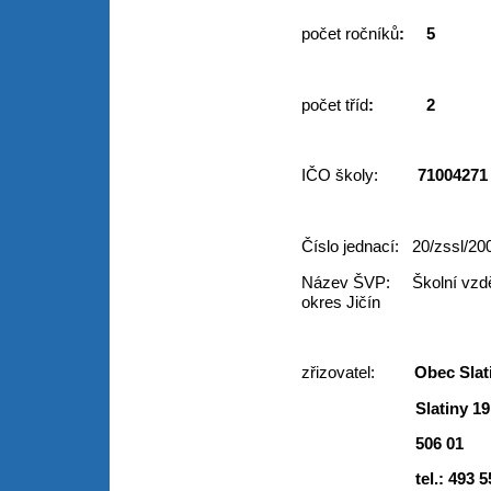
počet ročníků
:
počet tříd
: 2
IČO školy:
71004271
Číslo jednací: 20/zssl/20
Název ŠVP: Školní vzdělá
okres Jičín
zřizovatel:
Obec S
Slatiny 19
506 01
tel.: 493 555