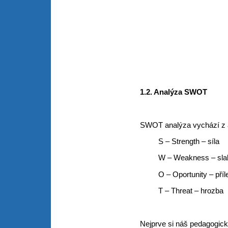
1.2. Analýza SWOT
SWOT analýza vychází z a
S – Strength – síla
W – Weakness – slab
O – Oportunity – příle
T – Threat – hrozba
Nejprve si náš pedagogic