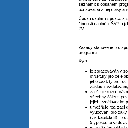
seznámit s obsahem progr
pořizovat si z něj opisy a 
Česká školní inspekce zjiš
činnosti naplnění ŠVP a j
ZV.
Zásady stanovené pro zpr
programu
ŠVP:
je zpracováván v s
struktury pro celé 
jeho část, tj. pro ro
základní vzdělávání
zajišťuje rovnopráv
všechny žáky s povin
jejich vzdělávacím
umožňuje realizaci 
vyučování pro žáky 
(viz kapitola 8) i p
9), pokud to vzděláv
vytváří předpoklady