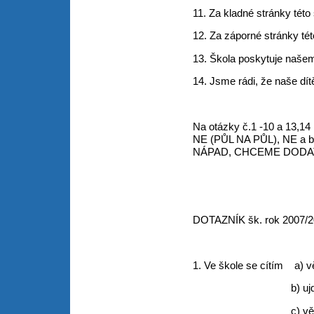
11. Za kladné stránky tét
12. Za záporné stránky té
13. Škola poskytuje našem
14. Jsme rádi, že naše dít
Na otázky č.1 -10 a 13,14
NE (PŮL NA PŮL), NE a b
NÁPAD, CHCEME DODA
DOTAZNÍK šk. rok 2007/20
1. Ve škole se cítím a)
b) ujde
c) většinou