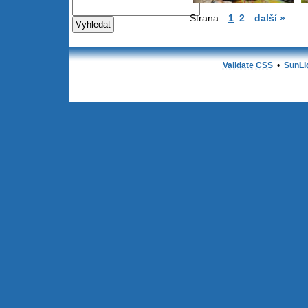
Strana:
1
2
další »
Validate CSS
•
SunLi