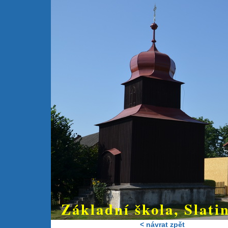
Základní škola, Slatin
< návrat zpět