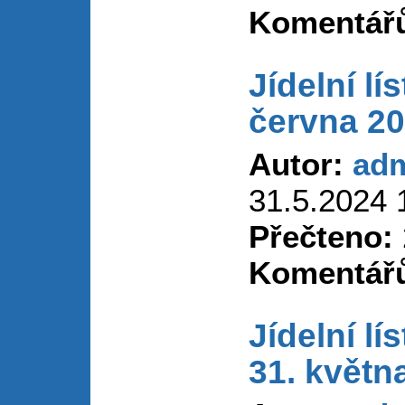
Komentář
Jídelní lí
června 2
Autor:
ad
31.5.2024 
Přečteno:
Komentář
Jídelní lí
31. květn