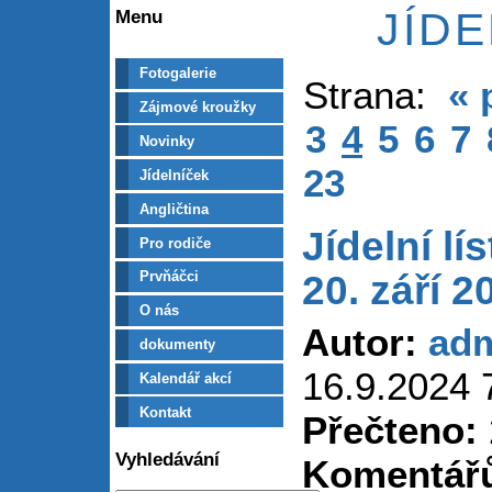
JÍD
Menu
Fotogalerie
Strana:
« 
Zájmové kroužky
3
4
5
6
7
Novinky
23
Jídelníček
Angličtina
Jídelní lí
Pro rodiče
20. září 2
Prvňáčci
O nás
Autor:
ad
dokumenty
16.9.2024 
Kalendář akcí
Kontakt
Přečteno:
Vyhledávání
Komentář