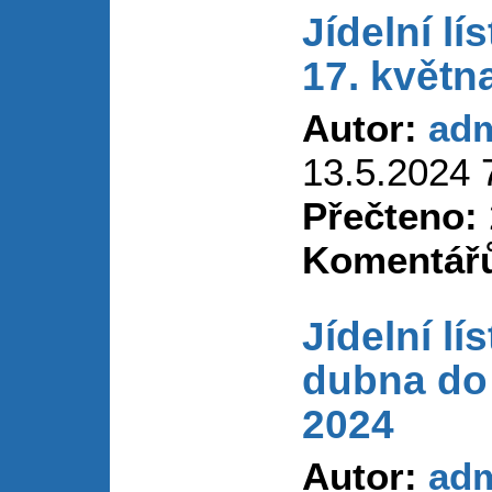
Jídelní lí
17. květn
Autor:
ad
13.5.2024 
Přečteno:
Komentář
Jídelní lí
dubna do 
2024
Autor:
ad