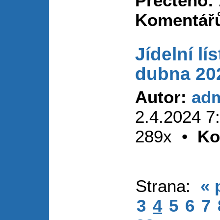
Přečteno:
Komentář
Jídelní lí
dubna 20
Autor:
ad
2.4.2024 
289x •
Ko
Strana:
« 
3
4
5
6
7