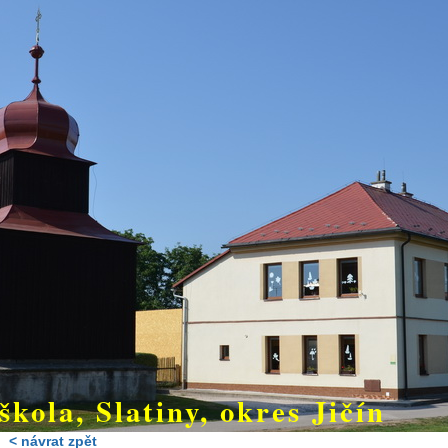
škola, Slatiny, okres Jičín
< návrat zpět