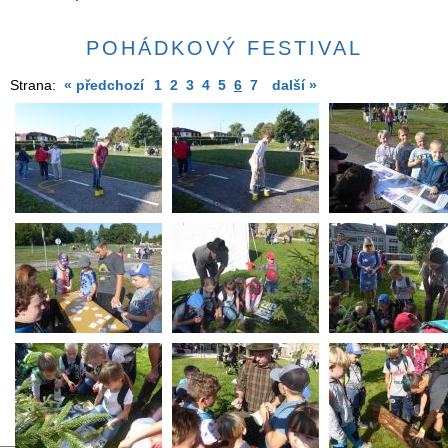
POHÁDKOVÝ FESTIVAL
Strana:
« předchozí
1
2
3
4
5
6
7
další »