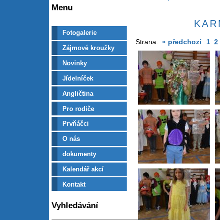
Menu
KAR
Fotogalerie
Strana:
« předchozí
1
2
Zájmové kroužky
Novinky
Jídelníček
Angličtina
Pro rodiče
Prvňáčci
O nás
dokumenty
Kalendář akcí
Kontakt
Vyhledávání