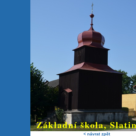
Základní škola, Slatin
< návrat zpět