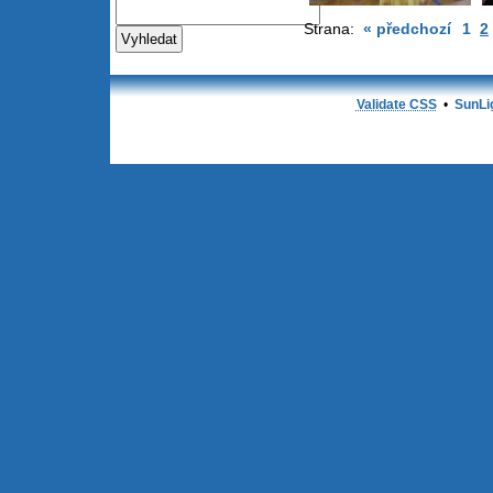
Strana:
« předchozí
1
2
Validate CSS
•
SunLi