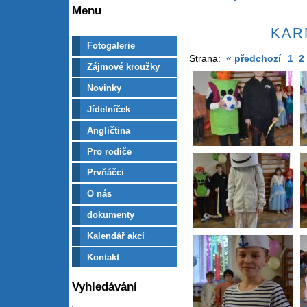
Menu
KAR
Fotogalerie
Strana:
« předchozí
1
2
Zájmové kroužky
Novinky
Jídelníček
Angličtina
Pro rodiče
Prvňáčci
O nás
dokumenty
Kalendář akcí
Kontakt
Vyhledávání