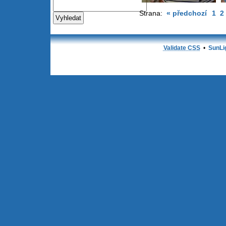
Strana:
« předchozí
1
2
Validate CSS
•
SunLi