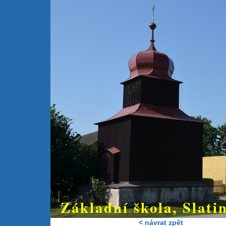
Základní škola, Slatin
< návrat zpět